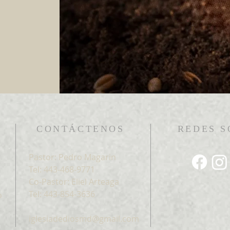
CONTÁCTENOS
REDES S
Pastor: Pedro Magarin
Tel: 443-468-9771
Co-Pastor: Eliel Arteaga
Tel: 443-854-3636
o
iglesiadediosmd@gmail.com