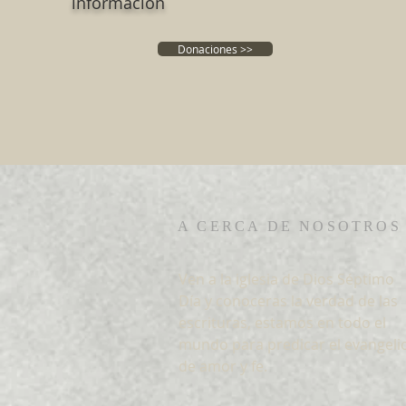
información
Donaciones >>
A CERCA DE NOSOTROS
Ven a la iglesia de Dios Séptimo
Día y conoceras la verdad de las
escrituras, estamos en todo el
mundo para predicar el evangeli
de amor y fe.